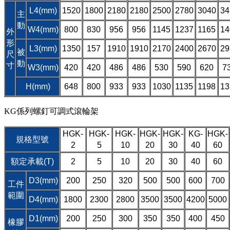
L4(mm)
1520
1800
2180
2180
2500
2780
3040
34
主
動
W4(mm)
800
830
956
956
1145
1237
1165
14
外
形
L3(mm)
1350
157
1910
1910
2170
2400
2670
29
被
尺
動
寸
W3(mm)
420
420
486
486
530
590
620
7
H(mm)
648
800
933
933
1030
1135
1198
13
KG係列螺釘可調式滾輪架
HGK-
HGK-
HGK-
HGK-
HGK-
KG-
HGK-
規格型號
2
5
10
20
30
40
60
額定承載(T)
2
5
10
20
30
40
60
D3(mm)
200
250
320
500
500
600
700
工件
範圍
D4(mm)
1800
2300
2800
3500
3500
4200
5000
D1(mm)
200
250
300
350
350
400
450
橡膠