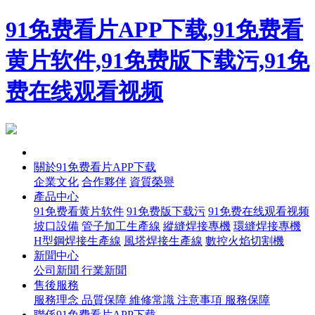
91免费看片APP下载,91免费看
黄片软件,91免费版下载污,91免
费在线观看视频
首頁
關於91免费看片APP下载
企業文化
合作夥伴
資質榮譽
產品中心
91免费看黄片软件
91免费版下载污
91免费在线观看视频
坡口設備
管子加工生產線
縱縫焊接專機
環縫焊接專機
H型鋼焊接生產線
風塔焊接生產線
數控火焰切割機
新聞中心
公司新聞
行業新聞
售後服務
服務理念
品質保障
維修常識
注意事項
服務保障
聯係91免费看片APP下载