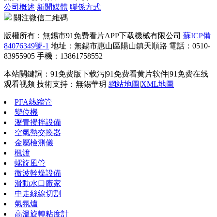
公司概述
新聞媒體
聯係方式
關注微信二維碼
版權所有：無錫市91免费看片APP下载機械有限公司
蘇ICP備
84076349號-1
地址：無錫市惠山區陽山鎮天順路 電話：0510-
83955905 手機：13861758552
本站關鍵詞：91免费版下载污|91免费看黄片软件|91免费在线
观看视频 技術支持：無錫華玥
網站地圖
|
XML地圖
PFA熱縮管
變位機
瀝青攪拌設備
空氣熱交換器
金屬檢測儀
楓渡
螺旋風管
微波幹燥設備
滑動水口廠家
中走絲線切割
氣氛爐
高溫旋轉粘度計