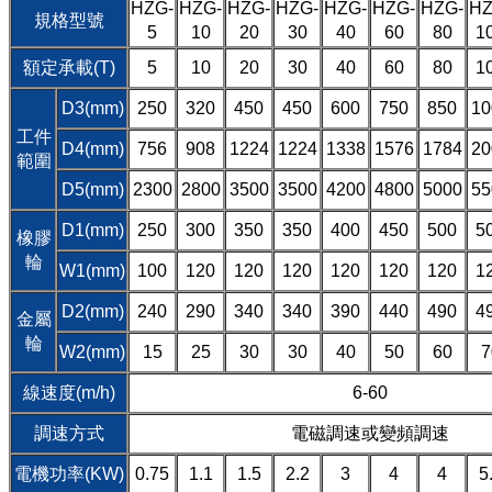
HZG-
HZG-
HZG-
HZG-
HZG-
HZG-
HZG-
HZ
規格型號
5
10
20
30
40
60
80
1
額定承載(T)
5
10
20
30
40
60
80
1
D3(mm)
250
320
450
450
600
750
850
10
工件
D4(mm)
756
908
1224
1224
1338
1576
1784
20
範圍
D5(mm)
2300
2800
3500
3500
4200
4800
5000
55
D1(mm)
250
300
350
350
400
450
500
5
橡膠
輪
W1(mm)
100
120
120
120
120
120
120
1
D2(mm)
240
290
340
340
390
440
490
4
金屬
輪
W2(mm)
15
25
30
30
40
50
60
7
線速度(m/h)
6-60
調速方式
電磁調速或變頻調速
電機功率(KW)
0.75
1.1
1.5
2.2
3
4
4
5